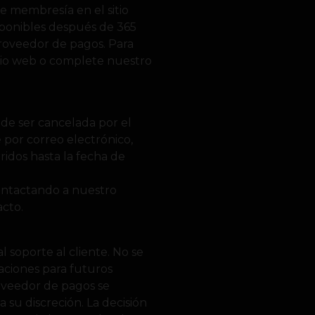
de membresía en el sitio
sponibles después de 365
 proveedor de pagos. Para
itio web o complete nuestro
ede ser cancelada por el
e por correo electrónico,
ridos hasta la fecha de
contactando a nuestro
cto.
 soporte al cliente. No se
aciones para futuros
roveedor de pagos se
 su discreción. La decisión