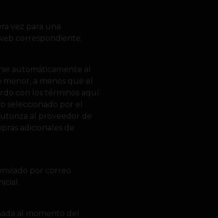
mera vez para una
o web correspondiente.
varse automáticamente al
r o menor, a menos que el
rdo con los términos aquí
o seleccionado por el
autoriza al proveedor de
pras adicionales de
enviado por correo
icial.
ionada al momento del