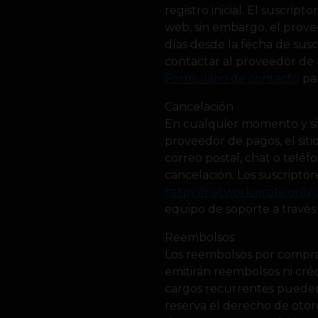
registro inicial. El suscrip
web, sin embargo, el prove
días desde la fecha de susc
contactar al proveedor de p
Formulario de contacto
par
Cancelación
En cualquier momento y sin 
proveedor de pagos, el siti
correo postal, chat o teléf
cancelación. Los suscript
https://network.eroticonly.
equipo de soporte a travé
Reembolsos
Los reembolsos por compras
emitirán reembolsos ni cré
cargos recurrentes pueden 
reserva el derecho de otorg