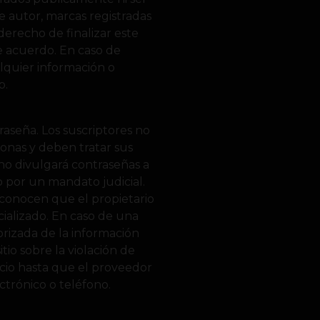
e autor, marcas registradas
derecho de finalizar este
e acuerdo. En caso de
alquier información o
b.
raseña. Los suscriptores no
onas y deben tratar sus
no divulgará contraseñas a
o por un mandato judicial.
reconocen que el propietario
cializado. En caso de una
orizada de la información
tio sobre la violación de
icio hasta que el proveedor
ectrónico o teléfono.