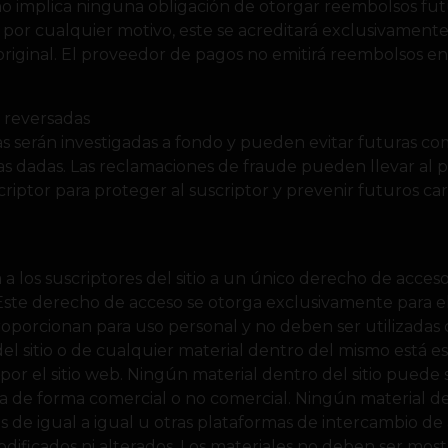
 implica ninguna obligación de otorgar reembolsos futu
por cualquier motivo, este se acreditará exclusivament
 original. El proveedor de pagos no emitirá reembolsos en
s reversadas
das serán investigadas a fondo y pueden evitar futuras c
ias dadas. Las reclamaciones de fraude pueden llevar al
criptor para proteger al suscriptor y prevenir futuros ca
 a los suscriptores del sitio a un único derecho de acceso p
 Este derecho de acceso se otorga exclusivamente para el
oporcionan para uso personal y no deben ser utilizadas 
del sitio o de cualquier material dentro del mismo está e
r el sitio web. Ningún material dentro del sitio puede s
ea de forma comercial o no comercial. Ningún material den
es de igual a igual u otras plataformas de intercambio de 
dificados ni alterados. Los materiales no deben ser mos