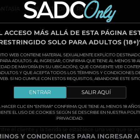
ANTASÍA
AMAS
ESTUDIOS
RED
L ACCESO MÁS ALLÁ DE ESTA PÁGINA ES
diciones
RESTRINGIDO SOLO PARA ADULTOS (18+)
 transacción del suscriptor, el suscriptor debe leer y ac
SITIO WEB CONTIENE MATERIAL SEXUALMENTE EXPLÍCITO DESTINAD
os de este sitio web, el suscriptor acepta estos términos 
PARA ADULTOS. AL INGRESAR, CONFIRMA QUE TIENE AL MENOS 18 
 EDAD DE MAYORÍA EN SU UBICACIÓN), QUE CONSIENTE VER CONTE
ede ser modificado en cualquier momento. Los cambios se
ADULTOS Y QUE ACEPTA TODOS LOS TÉRMINOS Y CONDICIONES DE
ada suscriptor sin previo aviso.
 WEB. SI NO CUMPLE CON ESTOS REQUISITOS, ABANDONE ESTE SITI
ENTRAR
SALIR AQUÍ
ptores solo se utilizarán internamente y se tratarán de m
L HACER CLIC EN "ENTRAR" CONFIRMA QUE TIENE AL MENOS 18 AÑOS
 están cifradas con SSL.
ENTE EL USO DE COOKIES SEGÚN SE DESCRIBE EN NUESTRA POLÍT
del suscriptor se cargará inmediatamente después de la c
PRIVACIDAD.
l suscriptor recibirá una notificación por correo electró
ntre el cliente y la tienda se establece una vez que se en
INOS Y CONDICIONES PARA INGRESAR A
rocesan de inmediato.