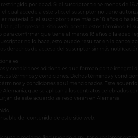
l restringido por edad. Si el suscriptor tiene menos de 18
el cual accede a este sitio, el suscriptor no tiene autori
ier material. Si el suscriptor tiene más de 18 años o ha a
 sitio, al ingresar al sitio web, acepta estos términos. El 
 para confirmar que tiene al menos 18 años o la edad leg
el suscriptor no lo hace, esto puede resultar en la cancela
 los derechos de acceso del suscriptor sin más notificación
cionales
os y condiciones adicionales que forman parte integral de 
tos términos y condiciones. Dichos términos y condiciones
 términos y condiciones aquí mencionados. Este acuerdo 
e Alemania, que se aplican a los contratos celebrados 
surjan de este acuerdo se resolverán en Alemania.
nido
nsable del contenido de este sitio web.
isputa o reclamo (incluyendo disputas o reclamos extra