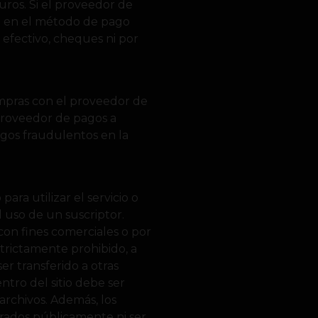
ros. Si el proveedor de
e en el método de pago
 efectivo, cheques ni por
ompras con el proveedor de
 proveedor de pagos a
rgos fraudulentos en la
ara utilizar el servicio o
 uso de un suscriptor.
con fines comerciales o por
strictamente prohibido, a
er transferido a otras
tro del sitio debe ser
archivos. Además, los
trados públicamente ni ser