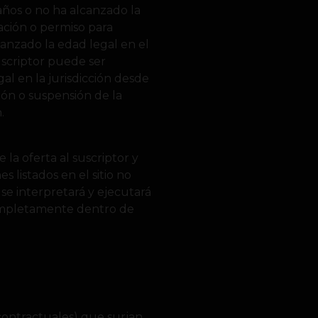
 años o no ha alcanzado la
zación o permiso para
lcanzado la edad legal en el
suscriptor puede ser
al en la jurisdicción desde
ción o suspensión de la
.
la oferta al suscriptor y
 listados en el sitio no
se interpretará y ejecutará
completamente dentro de
contractuales) que surjan