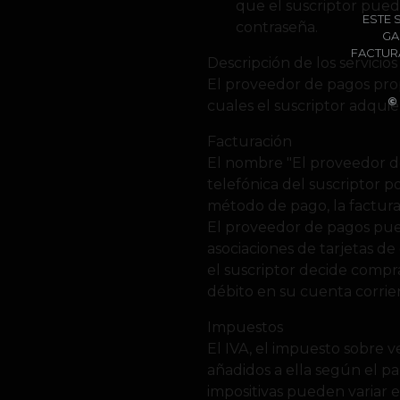
que el suscriptor pued
ESTE 
contraseña.
GA
FACTURA
Descripción de los servicios
El proveedor de pagos prop
©
cuales el suscriptor adqu
Facturación
El nombre "El proveedor de
telefónica del suscriptor po
método de pago, la factura
El proveedor de pagos pue
asociaciones de tarjetas de 
el suscriptor decide compra
débito en su cuenta corrie
Impuestos
El IVA, el impuesto sobre 
añadidos a ella según el paí
impositivas pueden variar 