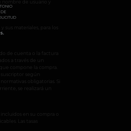
su nombre de usuario y
NTONIO
 DE
OLICITUD
 sus materiales, para los
S.
do de cuenta o la factura
tados a través de un
al que compone la compra.
 suscriptor según
normativas obligatorias. Si
riente, se realizará un
 incluidos en su compra o
cables. Las tasas