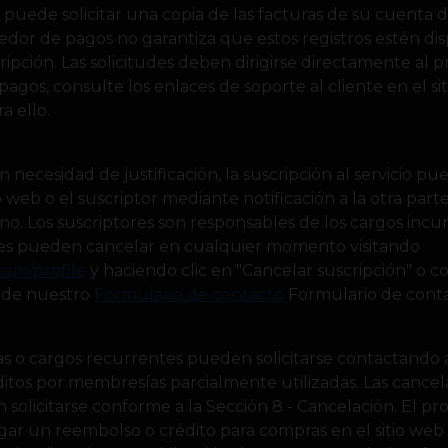
tor puede solicitar una copia de las facturas de su cuenta 
edor de pagos no garantiza que estos registros estén di
ripción. Las solicitudes deben dirigirse directamente al
agos, consulte los enlaces de soporte al cliente en el s
a ello.
necesidad de justificación, la suscripción al servicio pu
o web o el suscriptor mediante notificación a la otra part
ono. Los suscriptores son responsables de los cargos incur
ores pueden cancelar en cualquier momento visitando
com/profile
y haciendo clic en "Cancelar suscripción" o 
s de nuestro
Formulario de contacto
Formulario de conta
 o cargos recurrentes pueden solicitarse contactando al
ditos por membresías parcialmente utilizadas. Las cancel
solicitarse conforme a la Sección 8 - Cancelación. El p
ar un reembolso o crédito para compras en el sitio web a