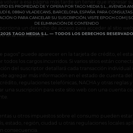
a volver a esa página más tarde sin tener que ingresar 
SITIO ES PROPIEDAD DE Y OPERA POR TAGO MEDIA S.L., AVENIDA A
UDÍ 6, 08840 VILADECANS, BARCELONA, ESPAÑA. PARA CONSULTAS
CIÓN O PARA CANCELAR SU SUSCRIPCIÓN, VISITE EPOCH.COM | S
DE ELIMINACIÓN DE CONTENIDO
orciona un derecho de acceso para acceder al sitio web y
 2025 TAGO MEDIA S.L. — TODOS LOS DERECHOS RESERVADO
iere una membresía.
 pagos" puede aparecer en la tarjeta de crédito, el esta
r todos los cargos incurridos. Si varios sitios están conec
ción del suscriptor detallará cada transacción individu
de agregar más información en el estado de cuenta del
crédito, regulaciones telefónicas, NACHA y otras reglas y 
r una suscripción para este sitio web con una cuenta cor
nte.
ventas u otros impuestos sobre el consumo pueden estar
s, estado, región, ciudad u otras regulaciones locales apli
en consecuencia.