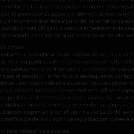
a o exhibición. Los materiales deben contener derechos d
ad. El proveedor de pagos y el sitio web se reservan el 
uier momento si se viola alguno de los términos de est
el suscriptor está obligado a destruir inmediatamente cu
 descargado o copiado de alguna otra forma del sitio we
 de acceso
iza mediante una combinación de nombre de usuario y cont
tancia compartir sus derechos de acceso con otras pers
era estrictamente confidencial. El proveedor de pagos 
o sea el suscriptor, a menos que sea requerido por ley 
sitio es una violación de este acuerdo. Los suscriptores 
 acceso de cada suscriptor al sitio mediante software espe
bo o pérdida de derechos de acceso o divulgación no aut
be notificar inmediatamente al proveedor de pagos o al si
gue siendo responsable por el uso no autorizado del serv
ido notificados de la violación de seguridad por correo el
o para material para adultos