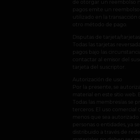
de otorgar un reembolso no
pagos emite un reembolso 
utilizado en la transacción
otro método de pago.
Disputas de tarjeta/tarjeta
Todas las tarjetas reversa
pagos bajo las circunstanc
contactar al emisor del sus
tarjeta del suscriptor.
Autorización de uso
Por la presente, se autoriza
material en este sitio web.
Todas las membresías se pr
terceros. El uso comercial 
menos que sea autorizado po
personas o entidades, ya s
distribuido a través de red
materiales no deben ser mo