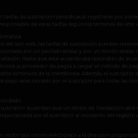
 tarifas de suscripción periódicas al registrarse por pri
responsable de estas tarifas según los términos del siti
tomática
s del sitio web, las tarifas de suscripción pueden reno
eleccionado por un período similar y por un monto simila
celación. Hasta que este acuerdo sea rescindido de acue
autoriza al proveedor de pagos a cargar el método de pag
costos continuos de la membresía. Además, el suscriptor 
e pago seleccionado por el suscriptor para todas las com
acordado
 suscriptor acuerdan que un recibo de transacción será 
proporcionada por el suscriptor al momento del registro in
 un recibo por correo electrónico a la dirección proporc