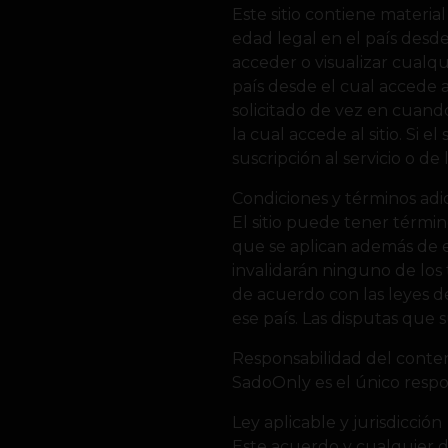
Este sitio contiene materia
edad legal en el país desde 
acceder o visualizar cualqu
país desde el cual accede al
solicitado de vez en cuando
la cual accede al sitio. Si 
suscripción al servicio o de
Condiciones y términos adi
El sitio puede tener términ
que se aplican además de es
invalidarán ninguno de los
de acuerdo con las leyes d
ese país. Las disputas que 
Responsabilidad del conte
SadoOnly es el único respo
Ley aplicable y jurisdicción
Este acuerdo y cualquier d