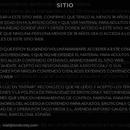
 responderán dentro de dos días hábiles.
SITIO
 los datos de la transacción y los Términos y condicione
ESAR A ESTE SITIO WEB, CONFIRMO QUE TENGO AL MENOS 18 AÑOS 
E EDAD EN MI JURISDICCIÓN) Y QUE VER MATERIAL PARA ADULTOS 
s menores de la edad legal en su respectivo país.
OMUNIDAD DONDE VIVO Y DESDE DONDE ACCEDO A ESTE SITIO. N
RÉ QUE NINGUNA PERSONA MENOR DE 18 AÑOS VEA O ACCEDA A L
ES DE ESTE SITIO WEB.
" significa el suscriptor o usuario de un nombre de usua
O QUE ESTOY ELIGIENDO VOLUNTARIAMENTE ACCEDER A ESTE CO
 USO PERSONAL Y QUE NO ME OFENDE EL MATERIAL PARA ADULTOS.
te la duración de la membresía.
RO ALGÚN CONTENIDO OFENSIVO, ABANDONARÉ EL SITIO WEB
 refiere a una de las empresas que facturan al suscriptor
TAMENTE. ACEPTO NO RESPONSABILIZAR A EROTICONLY O SUS
n adicionales que el proveedor de pagos utilice o cambi
RES POR NINGÚN CONTENIDO O ENLACES EXTERNOS CONTENIDO
al sitio web para el cual el suscriptor adquiere un nombr
IO WEB.
 al sitio web y sus materiales y aprovechar los benefici
R CLIC EN "ENTRAR", RECONOZCO QUE HE LEÍDO Y ACEPTO LOS TÉ
al usuario de los servicios del sitio web y titular de un n
ONES Y LA POLÍTICA DE PRIVACIDAD DE EROTICONLY. RECOMEND
el sitio web.
RES QUE UTILICEN HERRAMIENTAS DE CONTROL PARENTAL PARA P
ENORES DEL ACCESO A CONTENIDO PARA ADULTOS. EROTICONLY.
ignifica la combinación de un nombre de usuario único y
AD DE Y OPERA POR TAGO MEDIA S.L., AVENIDA ANTONIO GAUDÍ 6,
. Un derecho de acceso es una licencia para usar un siti
ANS, BARCELONA, ESPAÑA.
a URL que se guarda en un archivo temporal en el navega
: