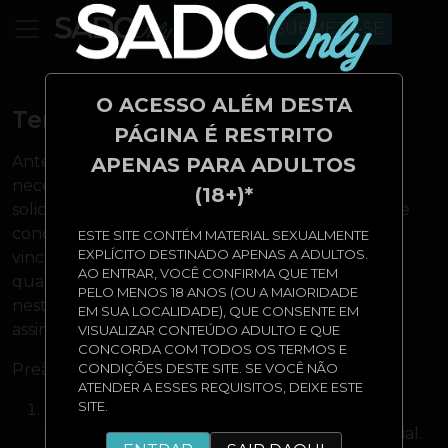
SUBMETA-SE
O ACESSO ALÉM DESTA
Termos de Uso
PÁGINA É RESTRITO
Antes de concluir a transação do assinante, é
APENAS PARA ADULTOS
necessário que este leia e aceite estes termos. Ao
(18+)*
solicitar acesso e/ou serviços deste site, o assinante
concorda com estes termos e está legalmente
ESTE SITE CONTÉM MATERIAL SEXUALMENTE
EXPLÍCITO DESTINADO APENAS A ADULTOS.
vinculado a eles. Este acordo pode ser alterado a
AO ENTRAR, VOCÊ CONFIRMA QUE TEM
qualquer momento. Alterações serão publicadas
PELO MENOS 18 ANOS (OU A MAIORIDADE
neste site e entrarão em vigor para todos os
EM SUA LOCALIDADE), QUE CONSENTE EM
assinantes sem aviso prévio.
VISUALIZAR CONTEÚDO ADULTO E QUE
CONCORDA COM TODOS OS TERMOS E
CONDIÇÕES DESTE SITE. SE VOCÊ NÃO
Preâmbulo
ATENDER A ESSES REQUISITOS, DEIXE ESTE
SITE.
Os dados dos assinantes serão usados apenas
internamente e tratados de forma confidencial.