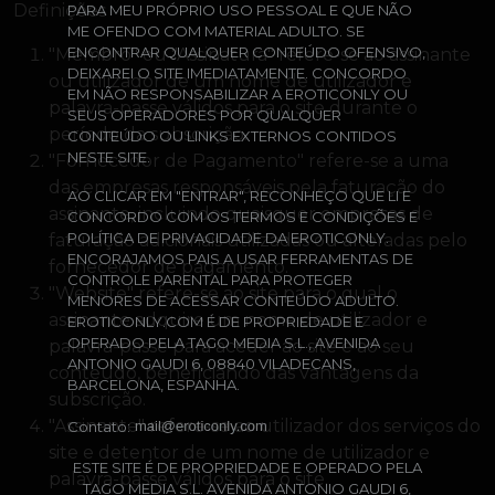
Definições
PARA MEU PRÓPRIO USO PESSOAL E QUE NÃO
ME OFENDO COM MATERIAL ADULTO. SE
ENCONTRAR QUALQUER CONTEÚDO OFENSIVO,
"Membro" ou "Assinatura" refere-se ao assinante
DEIXAREI O SITE IMEDIATAMENTE. CONCORDO
ou utilizador de um nome de utilizador e
EM NÃO RESPONSABILIZAR A EROTICONLY OU
palavra-passe válidos para o site durante o
SEUS OPERADORES POR QUALQUER
período da subscrição.
CONTEÚDO OU LINKS EXTERNOS CONTIDOS
NESTE SITE.
"Fornecedor de Pagamento" refere-se a uma
das empresas responsáveis pela faturação do
AO CLICAR EM "ENTRAR", RECONHEÇO QUE LI E
assinante, incluindo quaisquer empresas de
CONCORDO COM OS TERMOS E CONDIÇÕES E
POLÍTICA DE PRIVACIDADE DA EROTICONLY.
faturação adicionais utilizadas ou alteradas pelo
ENCORAJAMOS PAIS A USAR FERRAMENTAS DE
fornecedor de pagamento.
CONTROLE PARENTAL PARA PROTEGER
"Website" refere-se ao site para o qual o
MENORES DE ACESSAR CONTEÚDO ADULTO.
assinante adquire um nome de utilizador e
EROTICONLY.COM É DE PROPRIEDADE E
OPERADO PELA TAGO MEDIA S.L., AVENIDA
palavra-passe para aceder ao site e ao seu
ANTONIO GAUDI 6, 08840 VILADECANS,
conteúdo, beneficiando das vantagens da
BARCELONA, ESPANHA.
subscrição.
"Assinante" refere-se ao utilizador dos serviços do
Contato:
site e detentor de um nome de utilizador e
ESTE SITE É DE PROPRIEDADE E OPERADO PELA
palavra-passe válidos para o site.
TAGO MEDIA S.L. AVENIDA ANTONIO GAUDI 6,