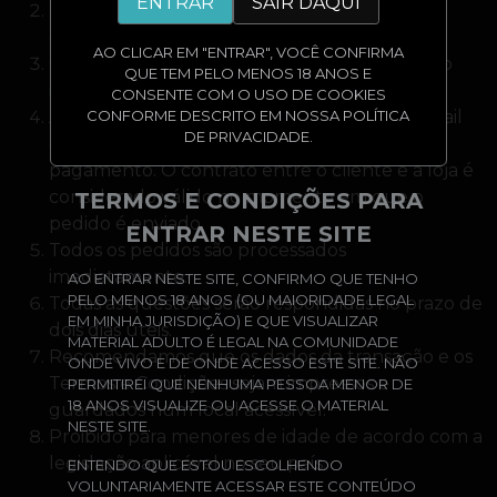
ENTRAR
SAIR DAQUI
Todas as transações são protegidas por
encriptação SSL.
AO CLICAR EM "ENTRAR", VOCÊ CONFIRMA
O cartão de crédito do assinante será cobrado
QUE TEM PELO MENOS 18 ANOS E
imediatamente após a compra.
CONSENTE COM O USO DE COOKIES
CONFORME DESCRITO EM NOSSA POLÍTICA
Após a compra, o assinante receberá um e-mail
DE PRIVACIDADE.
de notificação com todos os detalhes do
pagamento. O contrato entre o cliente e a loja é
considerado válido no momento em que o
TERMOS E CONDIÇÕES PARA
pedido é enviado.
ENTRAR NESTE SITE
Todos os pedidos são processados
imediatamente.
AO ENTRAR NESTE SITE, CONFIRMO QUE TENHO
PELO MENOS 18 ANOS (OU MAIORIDADE LEGAL
Todas as questões serão respondidas no prazo de
EM MINHA JURISDIÇÃO) E QUE VISUALIZAR
dois dias úteis.
MATERIAL ADULTO É LEGAL NA COMUNIDADE
Recomendamos que os dados da transação e os
ONDE VIVO E DE ONDE ACESSO ESTE SITE. NÃO
Termos e Condições sejam impressos e
PERMITIREI QUE NENHUMA PESSOA MENOR DE
18 ANOS VISUALIZE OU ACESSE O MATERIAL
guardados num local acessível.
NESTE SITE.
Proibido para menores de idade de acordo com a
legislação aplicável no seu país.
ENTENDO QUE ESTOU ESCOLHENDO
VOLUNTARIAMENTE ACESSAR ESTE CONTEÚDO