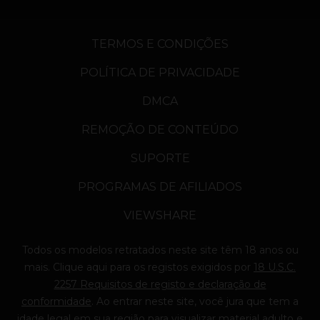
TERMOS E CONDIÇÕES
POLÍTICA DE PRIVACIDADE
DMCA
REMOÇÃO DE CONTEÚDO
SUPORTE
PROGRAMAS DE AFILIADOS
VIEWSHARE
Todos os modelos retratados neste site têm 18 anos ou
mais. Clique
aqui
para os registos exigidos por
18 U.S.C.
2257 Requisitos de registo e declaração de
conformidade
. Ao entrar neste site, você jura que tem a
idade legal em sua região para visualizar material adulto e